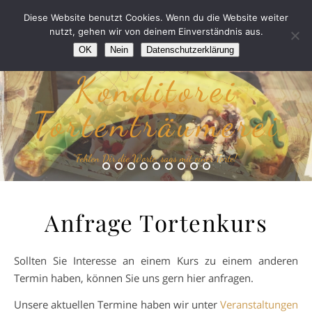
Diese Website benutzt Cookies. Wenn du die Website weiter
nutzt, gehen wir von deinem Einverständnis aus.
OK
Nein
Datenschutzerklärung
Konditorei
Tortenträumerei
“Fehlen Dir die Worte, sags mit einer Torte!”
Anfrage Tortenkurs
Sollten Sie Interesse an einem Kurs zu einem anderen
Termin haben, können Sie uns gern hier anfragen.
Unsere aktuellen Termine haben wir unter
Veranstaltungen