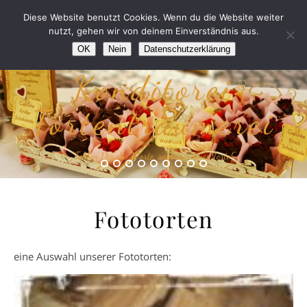
Diese Website benutzt Cookies. Wenn du die Website weiter
nutzt, gehen wir von deinem Einverständnis aus.
OK
Nein
Datenschutzerklärung
Konditorei
Tortenträumerei
“Fehlen Dir die Worte, sags mit einer Torte!”
Fototorten
eine Auswahl unserer Fototorten: