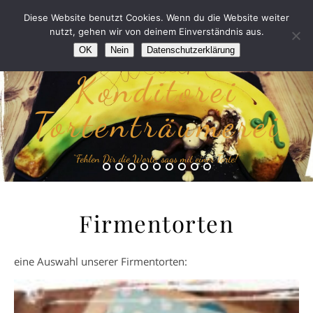
Diese Website benutzt Cookies. Wenn du die Website weiter
nutzt, gehen wir von deinem Einverständnis aus.
OK
Nein
Datenschutzerklärung
Konditorei
Tortenträumerei
“Fehlen Dir die Worte, sags mit einer Torte!”
Firmentorten
eine Auswahl unserer Firmentorten: