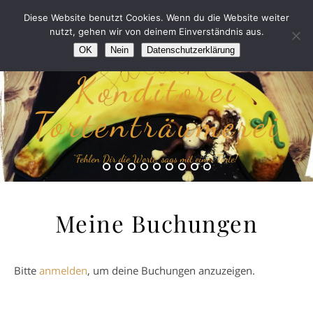
Diese Website benutzt Cookies. Wenn du die Website weiter
nutzt, gehen wir von deinem Einverständnis aus.
OK
Nein
Datenschutzerklärung
Konditorei
Tortenträumerei
“Fehlen Dir die Worte, sags mit einer Torte!”
Meine Buchungen
Bitte
anmelden
, um deine Buchungen anzuzeigen.