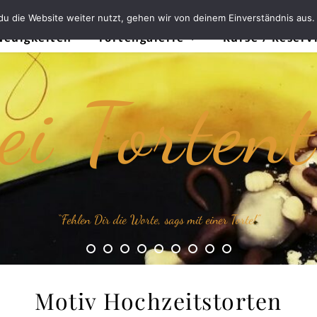
u die Website weiter nutzt, gehen wir von deinem Einverständnis aus.
Neuigkeiten
Tortengalerie
Kurse / Reserv
ei Torten
“Fehlen Dir die Worte, sags mit einer Torte!”
Motiv Hochzeitstorten