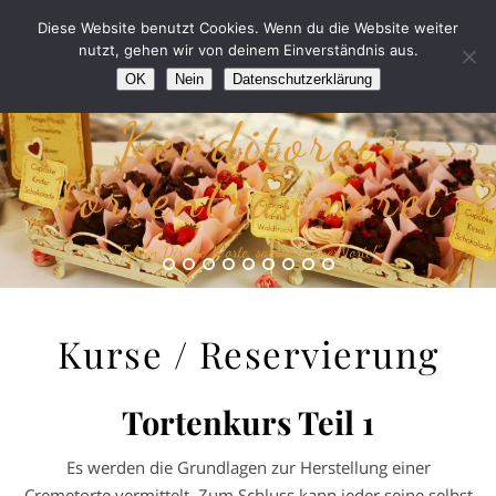
Diese Website benutzt Cookies. Wenn du die Website weiter
nutzt, gehen wir von deinem Einverständnis aus.
OK
Nein
Datenschutzerklärung
Konditorei
Tortenträumerei
“Fehlen Dir die Worte, sags mit einer Torte!”
Kurse / Reservierung
Tortenkurs Teil 1
Es werden die Grundlagen zur Herstellung einer
Cremetorte vermittelt. Zum Schluss kann jeder seine selbst