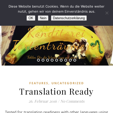
Diese Website benutzt Cookies. Wenn du die Website weiter
nutzt, gehen wir von deinem Einverständnis aus.
OK
Nein
Datenschutzerklärung
Konditorei
Tortenträumerei
“Fehlen Dir die Worte, sags mit einer Torte!”
,
FEATURES
UNCATEGORIZED
Translation Ready
26. Februar 2016
/
No Comments
Tested for translation readiness with other languages using