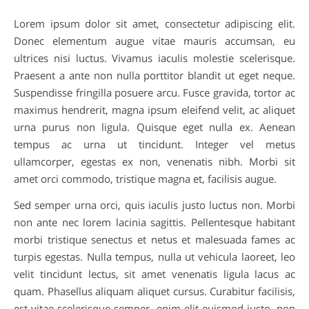
Lorem ipsum dolor sit amet, consectetur adipiscing elit.
Donec elementum augue vitae mauris accumsan, eu
ultrices nisi luctus. Vivamus iaculis molestie scelerisque.
Praesent a ante non nulla porttitor blandit ut eget neque.
Suspendisse fringilla posuere arcu. Fusce gravida, tortor ac
maximus hendrerit, magna ipsum eleifend velit, ac aliquet
urna purus non ligula. Quisque eget nulla ex. Aenean
tempus ac urna ut tincidunt. Integer vel metus
ullamcorper, egestas ex non, venenatis nibh. Morbi sit
amet orci commodo, tristique magna et, facilisis augue.
Sed semper urna orci, quis iaculis justo luctus non. Morbi
non ante nec lorem lacinia sagittis. Pellentesque habitant
morbi tristique senectus et netus et malesuada fames ac
turpis egestas. Nulla tempus, nulla ut vehicula laoreet, leo
velit tincidunt lectus, sit amet venenatis ligula lacus ac
quam. Phasellus aliquam aliquet cursus. Curabitur facilisis,
est vitae scelerisque semper, enim elit euismod justo, non