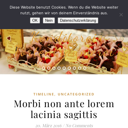
Diese Website benutzt Cookies. Wenn du die Website weiter
nutzt, gehen wir von deinem Einverständnis aus.
OK
Nein
Datenschutzerklärung
Konditorei
Tortenträumerei
“Fehlen Dir die Worte, sags mit einer Torte!”
,
TIMELINE
UNCATEGORIZED
Morbi non ante lorem
lacinia sagittis
20. März 2016
/
No Comments