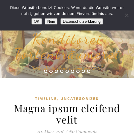
Diese Website benutzt Cookies. Wenn du die Website weiter
nutzt, gehen wir von deinem Einverständnis aus.
OK
Nein
Datenschutzerklärung
Konditorei
Tortenträumerei
“Fehlen Dir die Worte, sags mit einer Torte!”
,
TIMELINE
UNCATEGORIZED
Magna ipsum eleifend
velit
20. März 2016
/
No Comments