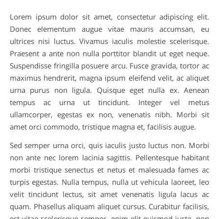
Lorem ipsum dolor sit amet, consectetur adipiscing elit.
Donec elementum augue vitae mauris accumsan, eu
ultrices nisi luctus. Vivamus iaculis molestie scelerisque.
Praesent a ante non nulla porttitor blandit ut eget neque.
Suspendisse fringilla posuere arcu. Fusce gravida, tortor ac
maximus hendrerit, magna ipsum eleifend velit, ac aliquet
urna purus non ligula. Quisque eget nulla ex. Aenean
tempus ac urna ut tincidunt. Integer vel metus
ullamcorper, egestas ex non, venenatis nibh. Morbi sit
amet orci commodo, tristique magna et, facilisis augue.
Sed semper urna orci, quis iaculis justo luctus non. Morbi
non ante nec lorem lacinia sagittis. Pellentesque habitant
morbi tristique senectus et netus et malesuada fames ac
turpis egestas. Nulla tempus, nulla ut vehicula laoreet, leo
velit tincidunt lectus, sit amet venenatis ligula lacus ac
quam. Phasellus aliquam aliquet cursus. Curabitur facilisis,
est vitae scelerisque semper, enim elit euismod justo, non